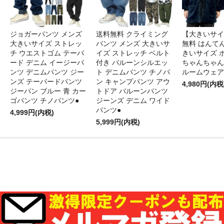
ジョガーパンツ メンズ
送料無料 クライミング
【大きいサイ
大きいサイズ ストレッ
パンツ メンズ 大きいサ
無料 はんてん
チ ウエストゴム テーパ
イズ ストレッチ ベルト
きいサイズ 
ード デニム イージーパ
付き バルーンシルエッ
ちゃんちゃん
ンツ デニムパンツ ジー
ト デニムパンツ チノパ
ルームウェア
ンズ テーパードパンツ
ン キャンプパンツ アウ
4,980円(内税
ジーパン ブルー 青 カー
トドア バルーンパンツ
ゴパンツ チノパンツ●
ジーンズ デニム ワイド
パンツ●
4,999円(内税)
5,999円(内税)