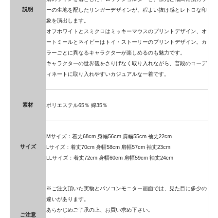
説明
ーの生地を配したリンガーデザインが、程よい抜け感とレトロな印
象を演出します。
オフホワイトとスミクロはミッキーマウスのプリントデザイン、オ
ートミールとネイビーはトイ・ストーリーのプリントデザイン。カ
ラーごとに異なるキャラクターが楽しめるのも魅力です。
キャラクターの世界観をさりげなく取り入れながら、普段のコーデ
ィネートに取り入れやすいカジュアルな一着です。
素材
ポリエステル65％ 綿35％
Mサイズ：着丈68cm 身幅56cm 肩幅55cm 袖丈22cm
サイズ
Lサイズ：着丈70cm 身幅58cm 肩幅57cm 袖丈23cm
LLサイズ：着丈72cm 身幅60cm 肩幅59cm 袖丈24cm
※ご注文頂いた実物とパソコンモニター画面では、見た目に多少の
違いがあります。
あらかじめご了承の上、お買い求め下さい。
ご注意