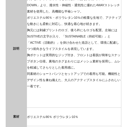
DOWN」より、撥水性・伸縮性・通気性に優れた4WAYストレッチ
素材を使用した、高機能な半袖シャツ。
ポリエステル90％・ポリウレタン10％の軽量な生地で、アクティブ
な動きにも柔軟に対応し、快適な着心地が続きます。
胸元には刺繍プリントのロゴ、後ろ衿にもロゴを配置。左袖には
SUSTIVEの文字が入り、「SUSTAINABLE（持続可能）」と
「ACTIVE（活動的）」を掛け合わせた造語として、環境に配慮し
説明
つつ前向きなライフスタイルを表現しています。
胸ポケットは実用的なジップ付き、フロントは着脱が簡単なスナッ
プボタン仕様。裏地のタグまわりにはメッシュ素材を採用し、ムレ
を軽減してさらりとした着用感に。
同素材のショートパンツとセットアップでの着用も可能。機能性と
デザイン性を兼ね備えた、大人のアクティブスタイルにふさわしい
一着です。
素材
ポリエステル90％ ポリウレタン10％