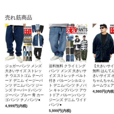
売れ筋商品
ジョガーパンツ メンズ
送料無料 クライミング
【大きいサイ
大きいサイズ ストレッ
パンツ メンズ 大きいサ
無料 はんてん
チ ウエストゴム テーパ
イズ ストレッチ ベルト
きいサイズ 
ード デニム イージーパ
付き バルーンシルエッ
ちゃんちゃん
ンツ デニムパンツ ジー
ト デニムパンツ チノパ
ルームウェア
ンズ テーパードパンツ
ン キャンプパンツ アウ
4,980円(内税
ジーパン ブルー 青 カー
トドア バルーンパンツ
ゴパンツ チノパンツ●
ジーンズ デニム ワイド
パンツ●
4,999円(内税)
5,999円(内税)