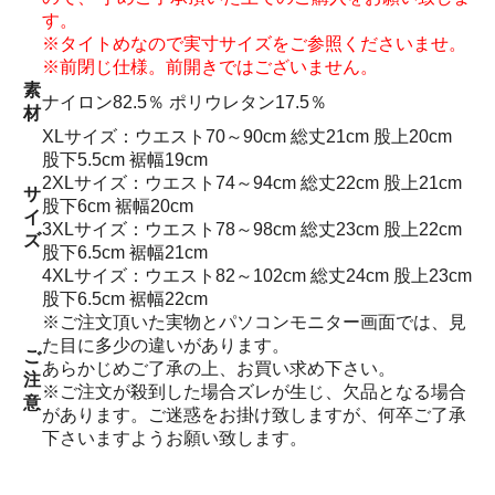
す。
※タイトめなので実寸サイズをご参照くださいませ。
※前閉じ仕様。前開きではございません。
素
ナイロン82.5％ ポリウレタン17.5％
材
XLサイズ：ウエスト70～90cm 総丈21cm 股上20cm
股下5.5cm 裾幅19cm
2XLサイズ：ウエスト74～94cm 総丈22cm 股上21cm
サ
股下6cm 裾幅20cm
イ
3XLサイズ：ウエスト78～98cm 総丈23cm 股上22cm
ズ
股下6.5cm 裾幅21cm
4XLサイズ：ウエスト82～102cm 総丈24cm 股上23cm
股下6.5cm 裾幅22cm
※ご注文頂いた実物とパソコンモニター画面では、見
た目に多少の違いがあります。
ご
あらかじめご了承の上、お買い求め下さい。
注
※ご注文が殺到した場合ズレが生じ、欠品となる場合
意
があります。ご迷惑をお掛け致しますが、何卒ご了承
下さいますようお願い致します。