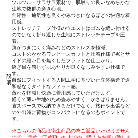
ツルツル・サラサラ素材で、肌触りの良いなめらかな
生地で抜群の穿き心地。
伸縮性・通気性も良くやみつきになるほどの快適な着
用感。
ストレッチテープ仕様のウエストはゴムを縫い付ける
のではなく折り返した生地にストレッチテープを圧
着。
跡がつきにくく痒みなどのストレスを軽減。
コストのかかるワンピースカットと圧着仕様で裾とサ
イドの縫い目を無くしたフラットな仕上がり。
継ぎ目を感じず肌あたりが良くなじみやすい仕様で
す。
説
自然にフィットする人間工学に基づいた立体構造で違
明
和感なくタイトなフィット感。
蒸れを軽減し快適に着用感していただけます。
軽くて薄い生地のため畳みやすく、かさばりません。
省スペースで収納できるだけでなく、旅行や出張など
の外出時に荷物がコンパクトになるのもポイントで
す。
※こちらの商品は衛生商品の為ご返品いただけません
ので、 予めご了承頂いた上でのご購入をお願い致しま