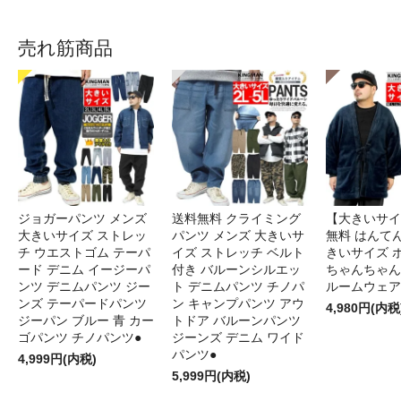
売れ筋商品
ジョガーパンツ メンズ
送料無料 クライミング
【大きいサイ
大きいサイズ ストレッ
パンツ メンズ 大きいサ
無料 はんてん
チ ウエストゴム テーパ
イズ ストレッチ ベルト
きいサイズ 
ード デニム イージーパ
付き バルーンシルエッ
ちゃんちゃん
ンツ デニムパンツ ジー
ト デニムパンツ チノパ
ルームウェア
ンズ テーパードパンツ
ン キャンプパンツ アウ
4,980円(内税
ジーパン ブルー 青 カー
トドア バルーンパンツ
ゴパンツ チノパンツ●
ジーンズ デニム ワイド
パンツ●
4,999円(内税)
5,999円(内税)