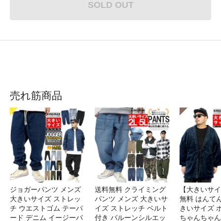
SOLD OUT
売れ筋商品
ジョガーパンツ メンズ
送料無料 クライミング
【大きいサイ
大きいサイズ ストレッ
パンツ メンズ 大きいサ
無料 はんてん
チ ウエストゴム テーパ
イズ ストレッチ ベルト
きいサイズ 
ード デニム イージーパ
付き バルーンシルエッ
ちゃんちゃん