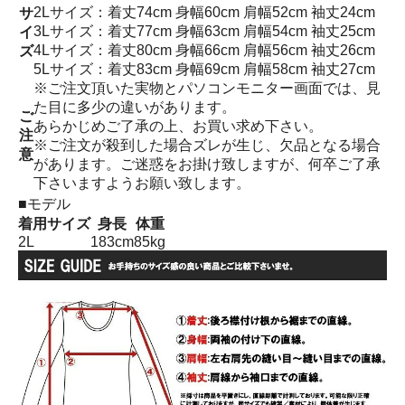
2Lサイズ：着丈74cm 身幅60cm 肩幅52cm 袖丈24cm
サ
3Lサイズ：着丈77cm 身幅63cm 肩幅54cm 袖丈25cm
イ
4Lサイズ：着丈80cm 身幅66cm 肩幅56cm 袖丈26cm
ズ
5Lサイズ：着丈83cm 身幅69cm 肩幅58cm 袖丈27cm
※ご注文頂いた実物とパソコンモニター画面では、見
た目に多少の違いがあります。
ご
あらかじめご了承の上、お買い求め下さい。
注
※ご注文が殺到した場合ズレが生じ、欠品となる場合
意
があります。ご迷惑をお掛け致しますが、何卒ご了承
下さいますようお願い致します。
■モデル
着用サイズ
身長
体重
2L
183cm
85kg