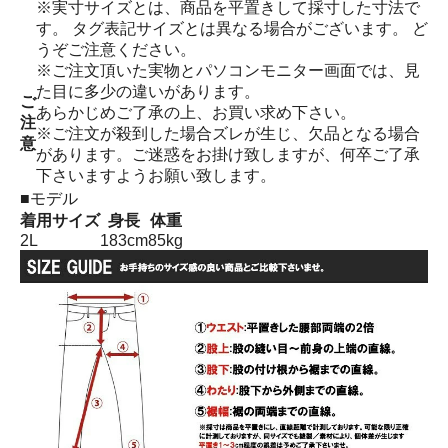
※実寸サイズとは、商品を平置きして採寸した寸法で
す。 タグ表記サイズとは異なる場合がございます。 ど
うぞご注意ください。
※ご注文頂いた実物とパソコンモニター画面では、見
た目に多少の違いがあります。
ご
あらかじめご了承の上、お買い求め下さい。
注
※ご注文が殺到した場合ズレが生じ、欠品となる場合
意
があります。ご迷惑をお掛け致しますが、何卒ご了承
下さいますようお願い致します。
■モデル
着用サイズ
身長
体重
2L
183cm
85kg