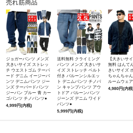
売れ筋商品
ジョガーパンツ メンズ
送料無料 クライミング
【大きいサイ
大きいサイズ ストレッ
パンツ メンズ 大きいサ
無料 はんてん
チ ウエストゴム テーパ
イズ ストレッチ ベルト
きいサイズ 
ード デニム イージーパ
付き バルーンシルエッ
ちゃんちゃん
ンツ デニムパンツ ジー
ト デニムパンツ チノパ
ルームウェア
ンズ テーパードパンツ
ン キャンプパンツ アウ
4,980円(内税
ジーパン ブルー 青 カー
トドア バルーンパンツ
ゴパンツ チノパンツ●
ジーンズ デニム ワイド
パンツ●
4,999円(内税)
5,999円(内税)