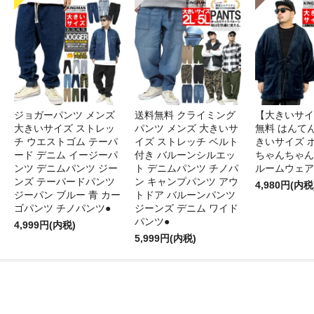
ジョガーパンツ メンズ
送料無料 クライミング
【大きいサイ
大きいサイズ ストレッ
パンツ メンズ 大きいサ
無料 はんてん
チ ウエストゴム テーパ
イズ ストレッチ ベルト
きいサイズ 
ード デニム イージーパ
付き バルーンシルエッ
ちゃんちゃん
ンツ デニムパンツ ジー
ト デニムパンツ チノパ
ルームウェア
ンズ テーパードパンツ
ン キャンプパンツ アウ
4,980円(内税
ジーパン ブルー 青 カー
トドア バルーンパンツ
ゴパンツ チノパンツ●
ジーンズ デニム ワイド
パンツ●
4,999円(内税)
5,999円(内税)