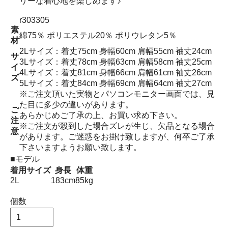
リーな着心地を楽しめます♪
r303305
素
綿75％ ポリエステル20％ ポリウレタン5％
材
2Lサイズ：着丈75cm 身幅60cm 肩幅55cm 袖丈24cm
サ
3Lサイズ：着丈78cm 身幅63cm 肩幅58cm 袖丈25cm
イ
4Lサイズ：着丈81cm 身幅66cm 肩幅61cm 袖丈26cm
ズ
5Lサイズ：着丈84cm 身幅69cm 肩幅64cm 袖丈27cm
※ご注文頂いた実物とパソコンモニター画面では、見
た目に多少の違いがあります。
ご
あらかじめご了承の上、お買い求め下さい。
注
※ご注文が殺到した場合ズレが生じ、欠品となる場合
意
があります。ご迷惑をお掛け致しますが、何卒ご了承
下さいますようお願い致します。
■モデル
着用サイズ
身長
体重
2L
183cm
85kg
個数