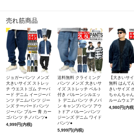
売れ筋商品
ジョガーパンツ メンズ
送料無料 クライミング
【大きいサイ
大きいサイズ ストレッ
パンツ メンズ 大きいサ
無料 はんてん
チ ウエストゴム テーパ
イズ ストレッチ ベルト
きいサイズ 
ード デニム イージーパ
付き バルーンシルエッ
ちゃんちゃん
ンツ デニムパンツ ジー
ト デニムパンツ チノパ
ルームウェア
ンズ テーパードパンツ
ン キャンプパンツ アウ
4,980円(内税
ジーパン ブルー 青 カー
トドア バルーンパンツ
ゴパンツ チノパンツ●
ジーンズ デニム ワイド
パンツ●
4,999円(内税)
5,999円(内税)