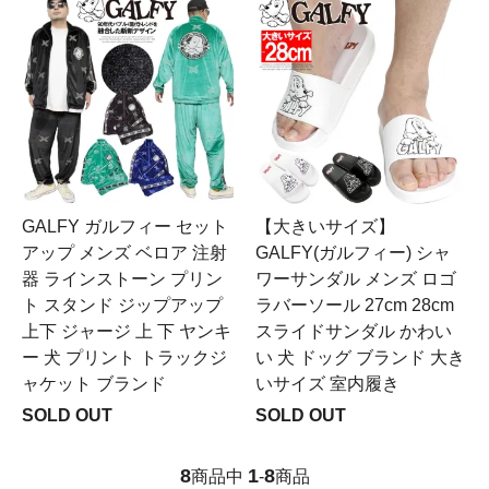
GALFY ガルフィー セット
【大きいサイズ】
アップ メンズ ベロア 注射
GALFY(ガルフィー) シャ
器 ラインストーン プリン
ワーサンダル メンズ ロゴ
ト スタンド ジップアップ
ラバーソール 27cm 28cm
上下 ジャージ 上 下 ヤンキ
スライドサンダル かわい
ー 犬 プリント トラックジ
い 犬 ドッグ ブランド 大き
ャケット ブランド
いサイズ 室内履き
SOLD OUT
SOLD OUT
8
1
8
商品中
-
商品