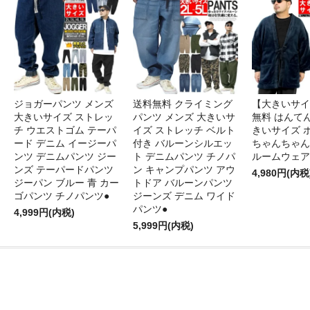
ジョガーパンツ メンズ
送料無料 クライミング
【大きいサイ
大きいサイズ ストレッ
パンツ メンズ 大きいサ
無料 はんてん
チ ウエストゴム テーパ
イズ ストレッチ ベルト
きいサイズ 
ード デニム イージーパ
付き バルーンシルエッ
ちゃんちゃん
ンツ デニムパンツ ジー
ト デニムパンツ チノパ
ルームウェア
ンズ テーパードパンツ
ン キャンプパンツ アウ
4,980円(内税
ジーパン ブルー 青 カー
トドア バルーンパンツ
ゴパンツ チノパンツ●
ジーンズ デニム ワイド
パンツ●
4,999円(内税)
5,999円(内税)